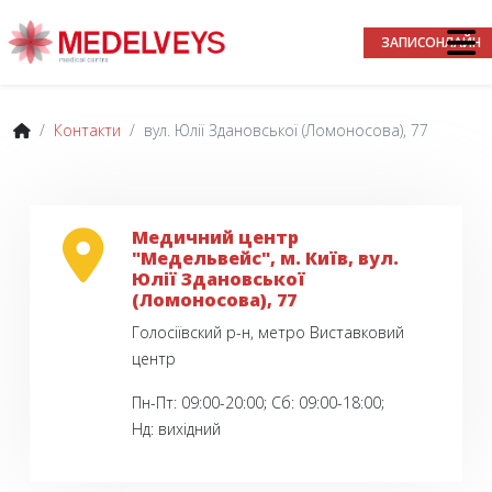
ЗАПИС
ОНЛАЙН
Контакти
вул. Юлії Здановської (Ломоносова), 77
Медичний центр
"Медельвейс", м. Київ, вул.
Юлії Здановської
(Ломоносова), 77
Голосіївский р-н, метро Виставковий
центр
Пн-Пт: 09:00-20:00; Сб: 09:00-18:00;
Нд: вихідний