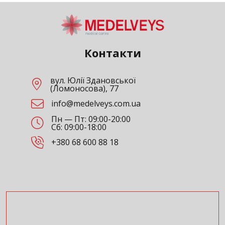
Контакти
вул. Юлії Здановської
(Ломоносова), 77
info@medelveys.com.ua
Пн — Пт: 09:00-20:00
Сб: 09:00-18:00
+380 68 600 88 18