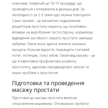
сеансами. Зазвичай це 10-15 процедур, що
проводяться з інтервалом в декілька днів. За
необхідності за 2-3 тижні курс можна повторити.
Сама терапія – це механічне подразнення
рецепторів простати пацієнта, що позитивно
впливає на вироблення тестостерону, нормалізує
відведення застійного секрету простати, зменшує
набряки. Також вона здатна знизити запальні
процеси, больові відчуття, покращити статевий
потяг, потенцію, тонус м’язів. Такий вид масажу – це
ще й ефективна профілактика розвитку
простатиту, аденоми передміхурової залози та
інших проблем з простатою.
Підготовка та проведення
масажу простати
Підготовка до масажу простати включає
спорожнення кишківника. Оптимально зробити