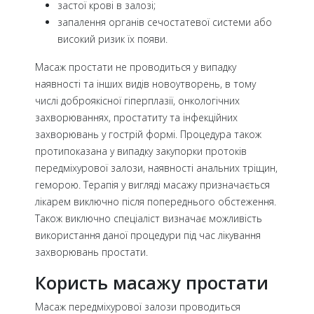
застої крові в залозі;
запалення органів сечостатевої системи або
високий ризик їх появи.
Масаж простати не проводиться у випадку
наявності та інших видів новоутворень, в тому
числі доброякісної гіперплазії, онкологічних
захворюваннях, простатиту та інфекційних
захворювань у гострій формі. Процедура також
протипоказана у випадку закупорки протоків
передміхурової залози, наявності анальних тріщин,
геморою. Терапія у вигляді масажу призначається
лікарем виключно після попереднього обстеження.
Також виключно спеціаліст визначає можливість
використання даної процедури під час лікування
захворювань простати.
Користь масажу простати
Масаж передміхурової залози проводиться