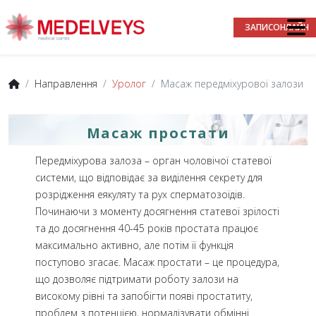
ЗАПИС
ОНЛАЙН
Направлення
Уролог
Масаж передміхурової залози
Масаж простати
Передміхурова залоза – орган чоловічої статевої
системи, що відповідає за виділення секрету для
розрідження еякуляту та рух сперматозоїдів.
Починаючи з моменту досягнення статевої зрілості
та до досягнення 40-45 років простата працює
максимально активно, але потім її функція
поступово згасає. Масаж простати – це процедура,
що дозволяє підтримати роботу залози на
високому рівні та запобігти появі простатиту,
проблем з потенцією, нормалізувати обмінні