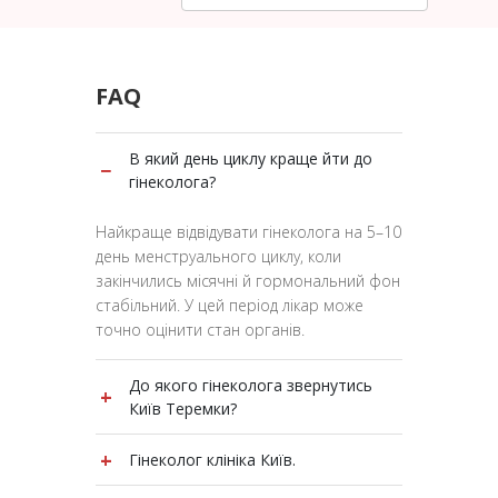
FAQ
В який день циклу краще йти до
−
гінеколога​?
Найкраще відвідувати гінеколога на 5–10
день менструального циклу, коли
закінчились місячні й гормональний фон
стабільний. У цей період лікар може
точно оцінити стан органів.
До якого гінеколога звернутись
+
Київ Теремки?
Якщо ви шукаєте гінеколога в районі
+
Гінеколог клініка Київ.
Теремки у Києві, зверніться до клініки
Медельвейс — тут приймають
У клініці Medelveys у Києві ведуть прийом