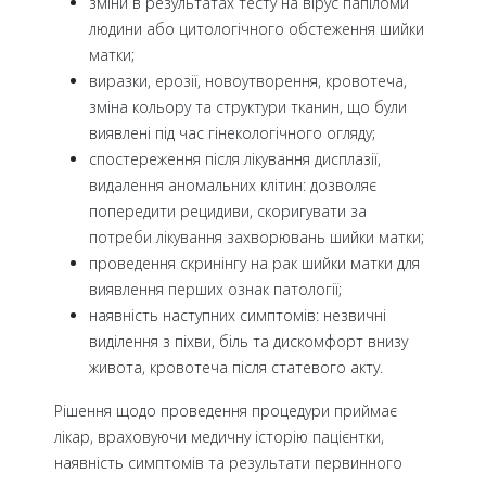
зміни в результатах тесту на вірус папіломи
людини або цитологічного обстеження шийки
матки;
виразки, ерозії, новоутворення, кровотеча,
зміна кольору та структури тканин, що були
виявлені під час гінекологічного огляду;
спостереження після лікування дисплазії,
видалення аномальних клітин: дозволяє
попередити рецидиви, скоригувати за
потреби лікування захворювань шийки матки;
проведення скринінгу на рак шийки матки для
виявлення перших ознак патології;
наявність наступних симптомів: незвичні
виділення з піхви, біль та дискомфорт внизу
живота, кровотеча після статевого акту.
Рішення щодо проведення процедури приймає
лікар, враховуючи медичну історію пацієнтки,
наявність симптомів та результати первинного