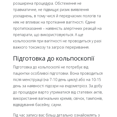
розширена процедура. Обстеження не
травматичне, не підвищує ризик виявлення
ускладнень, в тому числі й передчасних пологів та
ніяк не впливає на протікання вагітності. Єдине
протипоказання – наявність алергічних реакцій на
препарати, що використовуються. А ще
кольпоскопія при вагітності не проводиться у разі
важкого токсикозу та загрозі переривання.
Підготовка до кольпоскопії
Підготовка до кольпоскопії не потребує від
пацієнтки особливої підготовки. Вона проводиться
після менструації (на 7-10 день циклу) або на 10-15
день за наявності підозри на ендометріоз. За добу
до процедури варто утриматися від статевих актів,
використання вагінальних кремів, свічок, тампонів,
відвідування басейну, сауни.
Під час запису вас більш детально ознайомлять з