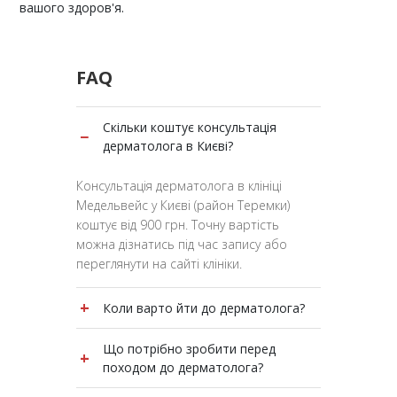
вашого здоров'я.
FAQ
Скільки коштує консультація
−
дерматолога в Києві?
Консультація дерматолога в клініці
Медельвейс у Києві (район Теремки)
коштує від 900 грн. Точну вартість
можна дізнатись під час запису або
переглянути на сайті клініки.
+
Коли варто йти до дерматолога?
Звертайтесь до дерматолога при
Що потрібно зробити перед
+
висипаннях, свербежі, почервонінні,
походом до дерматолога?
плямах, бородавках чи випадінні
волосся. Ранній огляд допоможе швидко
Перед прийомом дерматолога не