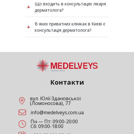
Що входить в консультацію лікаря
усунути проблему та уникнути
+
наносіть макіяж, креми чи мазі на шкіру.
дерматолога?
ускладнень.
Це допоможе лікарю точно оцінити стан
і підібрати ефективне лікування.
Під час прийому дерматолог проводить
В яких приватних клініках в Києві є
+
візуальний огляд шкіри, дерматоскопію,
консультація дерматолога?
за потреби призначає аналізи або
видалення новоутворень. У Medelveys
Консультації дерматолога надають
пацієнт отримує персональний план
багато приватних клінік Києва, зокрема
лікування.
медичний центр Медельвейс у Теремках.
Тут працюють досвідчені лікарі, сучасна
діагностика та безпечні методи
лікування шкірних захворювань.
Контакти
вул. Юлії Здановської
(Ломоносова), 77
info@medelveys.com.ua
Пн — Пт: 09:00-20:00
Сб: 09:00-18:00