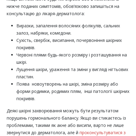
нижче поданих симптомів, обов’язково запишіться на
консультацію до лікаря-дерматолога:
Виразки, запалення волосяних фолікулів, сальних
залоз, набряки, комедони.
Сухість, свербіж, висипання, почервоніння шкірних
покривів.
Червоні плями будь-якого розміру і розташування на
шкірі.
Лущення шкіри, ураження та зміни у вигляді нігтьових
пластин.
Поява новоутворень на шкірі, зміна розміру або
форми родимки, родимих плям, інші патології шкірних
покривів.
Деякі шкірні захворювання можуть бути результатом
порушень гормонального балансу. Якщо ви стикаєтесь із
проблемами, такими як акне або висипи, варто не лише
звернутися до дерматолога, але й
проконсультуватися з