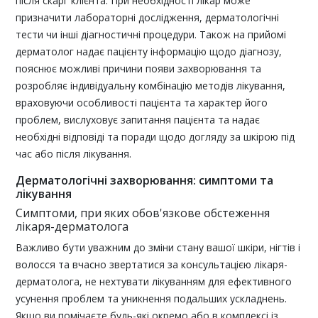
після скарг клієнта. При необхідності лікар може
призначити лабораторні дослідження, дерматологічні
тести чи інші діагностичні процедури. Також на прийомі
дерматолог надає пацієнту інформацію щодо діагнозу,
пояснює можливі причини появи захворювання та
розробляє індивідуальну комбінацію методів лікування,
враховуючи особливості пацієнта та характер його
проблем, вислуховує запитання пацієнта та надає
необхідні відповіді та поради щодо догляду за шкірою під
час або після лікування.
Дерматологічні захворювання: симптоми та
лікування
Симптоми, при яких обов'язкове обстеження
лікаря-дерматолога
Важливо бути уважним до зміни стану вашої шкіри, нігтів і
волосся та вчасно звертатися за консультацією лікаря-
дерматолога, не нехтувати лікуванням для ефективного
усунення проблем та уникнення подальших ускладнень.
Якщо ви помічаєте будь-які окремо або в комплексі із