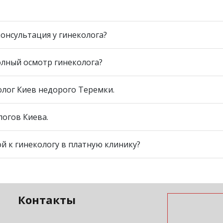
консультация у гинеколога?
ога в клинике Медельвейс в Киеве стоит от 900 гривен. Точ
олный осмотр гинеколога?
или на официальном сайте клиники.
ет беседу, осмотр на кресле, мазок, УЗИ органов малого таза
лог Киев недорого Теремки.
ктике. В Medelveys обследование проводится комфортно и к
ев) прием ведут опытные гинекологи клиники Medelveys. Зде
логов Киева.
по доступной цене и индивидуальный подход к каждой пациен
екологов Киева входят специалисты клиники Медельвейс, ко
ой к гинекологу в платную клинику?
временное оборудование и внимательное отношение к женщ
зультаты предыдущих анализов и обследований (если есть). Т
сов, чтобы обсудить их с врачом.
Контакты