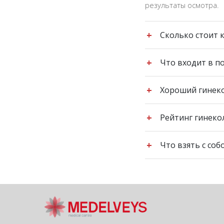
результаты осмотра.
+
Сколько стоит 
Консультация гинекол
+
Что входит в п
уточнить при записи 
Полный осмотр включа
+
Хороший гинеко
лечению или профила
В районе Теремки (Ки
+
Рейтинг гинеко
качественные услуги 
В рейтинг лучших гин
+
Что взять с соб
профессионализм, со
Возьмите паспорт, ре
список жалоб и вопро