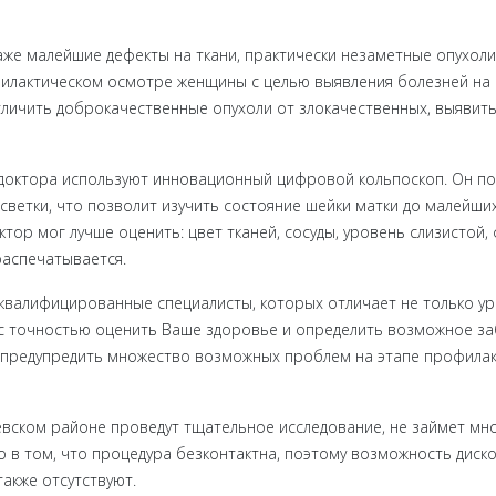
же малейшие дефекты на ткани, практически незаметные опухоли,
илактическом осмотре женщины с целью выявления болезней на с
личить доброкачественные опухоли от злокачественных, выявить
 доктора используют инновационный цифровой кольпоскоп. Он по
ветки, что позволит изучить состояние шейки матки до малейших
тор мог лучше оценить: цвет тканей, сосуды, уровень слизистой, 
распечатывается.
квалифицированные специалисты, которых отличает не только ур
 с точностью оценить Ваше здоровье и определить возможное за
о предупредить множество возможных проблем на этапе профилакт
евском районе проведут тщательное исследование, не займет мн
ло в том, что процедура безконтактна, поэтому возможность ди
акже отсутствуют.