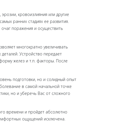
 эрозии, кровоизлияния или другие
амых ранних стадиях ее развития.
 очаг поражения и осуществить
зволяет многократно увеличивать
 деталей. Устройство передает
форму желез и т.п. факторы. После
овень подготовки, но и солидный опыт
болевание в самой начальной точке
ики, но и уберечь Вас от сложного
ого времени и пройдет абсолютно
скомфортных ощущений исключена.