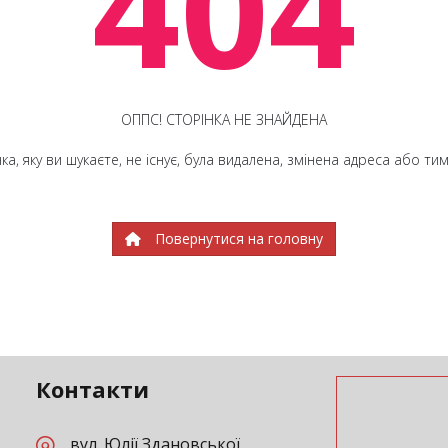
404
ОППС! СТОРІНКА НЕ ЗНАЙДЕНА
ка, яку ви шукаєте, не існує, була видалена, змінена адреса або т
Повернутися на головну
Контакти
вул. Юлії Здановської