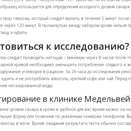
образец используется для определения исходного уровня сахара 
створ глюкозы, который следует выпить в течение 5 минут после
я через 120 минут. В промежутках между забором крови нельзя 
пищу и курить.
отовиться к исследованию?
узку следует проводить натощак – минимум через 8 часов после 
ахарной кривой необходимо уменьшить потребление сладкого и ж
одержание углеводов в рационе. За 24 часа до исследования реко
 курить и не употреблять алкоголь, крепкий кофе или чай. Перед
ние негазированной воды.
тирование в клинике Медельвей
вание уровня сахара в крови в удобное для вас время можно на 
иальную форму или позвонив по указанным номерам телефонов. В
люкозы в моче. Время ожидания результата теста обычно составл