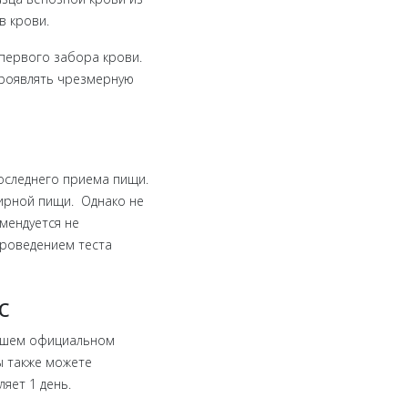
в крови.
 первого забора крови.
проявлять чрезмерную
последнего приема пищи.
ирной пищи. Однако не
мендуется не
 проведением теста
с
нашем официальном
ы также можете
яет 1 день.