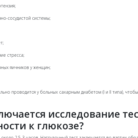
тензия;
но-сосудистой системы;
т;
ие стресса;
ных яичников у женщин;
ельно проводится у больных сахарным диабетом (I и II типа), что
лючается исследование те
ности к глюкозе?
около 2,5-3 часов. Нагрузочный тест заключается во взятии обр