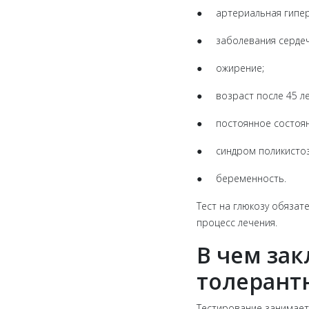
● артериальная гипер
● заболевания сердеч
● ожирение;
● возраст после 45 ле
● постоянное состоян
● синдром поликистоз
● беременность.
Тест на глюкозу обязат
процесс лечения.
В чем зак
толерант
Тестирование занимает 