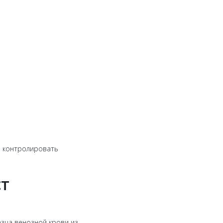
бы контролировать
ст
азца венозной крови из