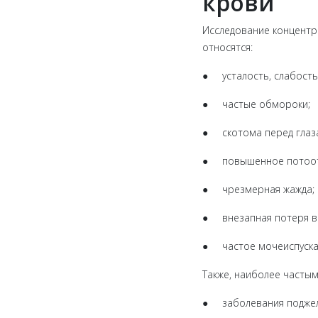
крови
Исследование концентр
относятся:
● усталость, слабость
● частые обмороки;
● скотома перед глаз
● повышенное потоот
● чрезмерная жажда;
● внезапная потеря в
● частое мочеиспуска
Также, наиболее частым
● заболевания поджел