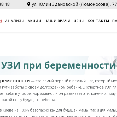
88 18
ул. Юлии Здановской (Ломоносова), 77
И
АНАЛИЗЫ
АКЦИИ
НАШИ ВРАЧИ
ЦЕНЫ
КОНТАКТЫ
П
УЗИ при беременности
еременности
— это самый первый и важный шаг, который мо
 пути заботы о своем долгожданном ребенке. Экспертное УЗИ пл
ует себя в утробе, нормально ли он развивается и, конечно, полу
какой пол у будущего ребенка.
 Киеве на 100% безопасно как для будущей мамы, так и для малыш
ние позволяет получить точную картину происходящего в утроб