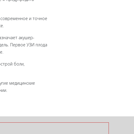
, современное и точное
е.
азначает акушер-
едель. Первое УЗИ плода
е.
острой боли,
угие медицинские
нии.