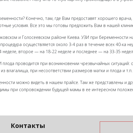
ременности? Конечно, там, где Вам предоставят хорошего врача
тные условия. Все это мы готовы предложить Вам в нашей клиник
ковском и Голосеевском районе Киева. УЗИ при беременности н
, процедура осуществляется около 3-4 раз в течение всех 40-ка н
4 неделе, второе — на 18-22 неделе и последнее — на 33-35 недел
И плода проводится при возникновении чрезвычайных ситуаций: 
из влагалища, при несоответствии размеров матки и плода и т.п.
енности можно видеть в нашем прайсе. Там же представлены и др
одимы при сопровождении будущей мамы в ее интересном положе
Контакты