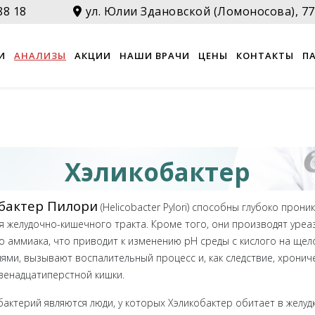
88 18
ул. Юлии Здановской (Ломоносова), 77
И
АНАЛИЗЫ
АКЦИИ
НАШИ ВРАЧИ
ЦЕНЫ
КОНТАКТЫ
П
Хэликобактер
бактер Пилори
(Helicobacter Pylori) способны глубоко прони
 желудочно-кишечного тракта. Кроме того, они производят уреа
 аммиака, что приводит к изменению pH среды с кислого на щело
ми, вызывают воспалительный процесс и, как следствие, хрониче
двенадцатиперстной кишки.
ктерий являются люди, у которых Хэликобактер обитает в желудк