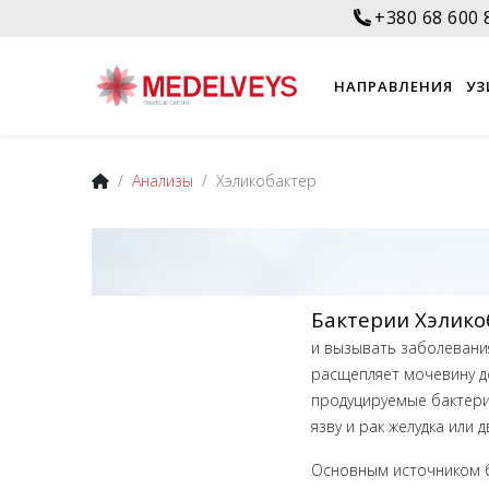
+380 68 600 
НАПРАВЛЕНИЯ
УЗ
Анализы
Хэликобактер
Бактерии Хэлико
и вызывать заболевания
расщепляет мочевину до
продуцируемые бактерия
язву и рак желудка или 
Основным источником ба