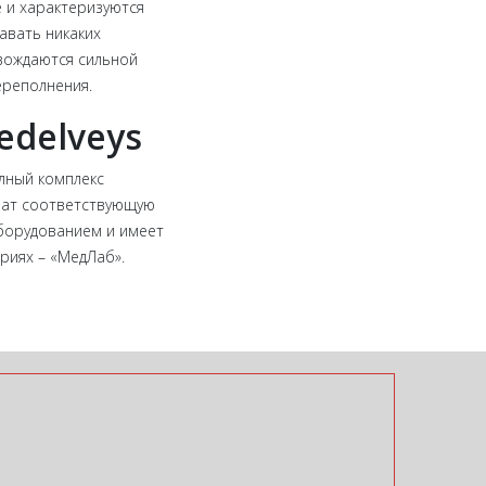
е и характеризуются
авать никаких
овождаются сильной
ереполнения.
edelveys
лный комплекс
чат соответствующую
борудованием и имеет
риях – «МедЛаб».