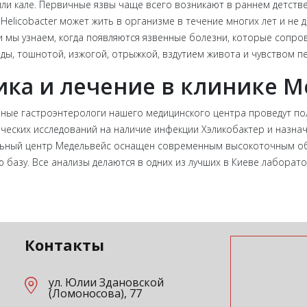
или кале. Первичные язвы чаще всего возникают в раннем детств
Helicobacter может жить в организме в течение многих лет и не д
и мы узнаем, когда появляются язвенные болезни, которые сопр
ды, тошнотой, изжогой, отрыжкой, вздутием живота и чувством п
ка и лечение в клинике M
ые гастроэнтерологи нашего медицинского центра проведут по
ческих исследований на наличие инфекции Хэликобактер и назна
ьный центр Медельвейс оснащен современным высокоточным о
базу. Все анализы делаются в одних из лучших в Киеве лаборато
Контакты
ул. Юлии Здановской
(Ломоносова), 77