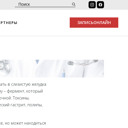
ЗАПИСЬ
ОНЛАЙН
АРТНЕРЫ
кать в слизистую желудка
зу – фермент, который
чной. Токсины,
ский гастрит, полипы,
е, но может находиться