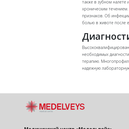
также в зубном налете 
хроническим течением. 
признаков. Об инфекци
болью в животе после е
Диагности
Высококвалифицированн
необходимых диагности
терапию. Многопрофил
надежную лабораторную 
Медицинский центр «Медельвейс»
-